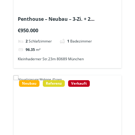
Penthouse – Neubau – 3-Zi. + 2
Dachterrassen + Lift in „Hadern“- alle
€950.000
Geschäfte des täglichen Lebens in 300m
Entfernung
2
Schlafzimmer
1
Badezimmer
96.35
m²
Kleinhaderner Str.23m 80689 München
Neubau
Referenz
Verkauft