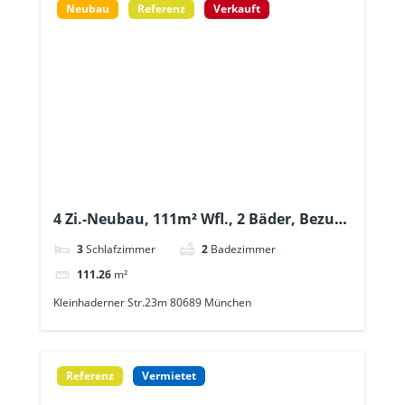
Neubau
Referenz
Verkauft
4 Zi.-Neubau, 111m² Wfl., 2 Bäder, Bezug
kurzfristig, kl. Mehrparteienhaus in
3
Schlafzimmer
2
Badezimmer
„Hadern“, großer SW-Balkon, Lift +
111.26
m²
Tiefgarage, alle Geschäfte des täglichen
Kleinhaderner Str.23m 80689 München
Lebens in 300m Entfernung
Referenz
Vermietet