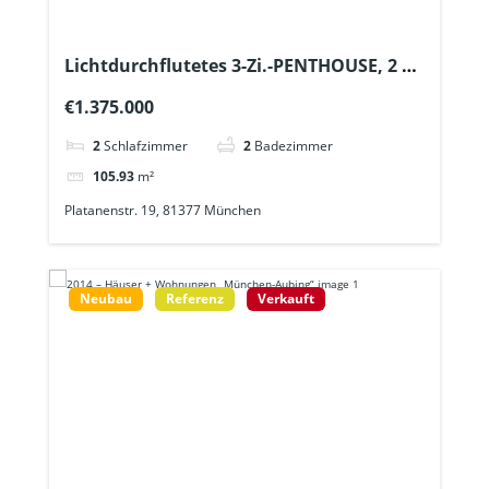
Lichtdurchflutetes 3-Zi.-PENTHOUSE, 2 x
Tageslichtbad+ Lift schwellenfrei von der
€1.375.000
TG erreichbar – U6 ca. 600m
2
Schlafzimmer
2
Badezimmer
105.93
m²
Platanenstr. 19, 81377 München
Neubau
Referenz
Verkauft