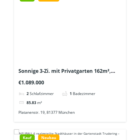
Sonnige 3-Zi. mit Privatgarten 162m²,
Tageslichtbad + Gäste-WC + Lift – U6 ca.
€1.089.000
600m – Bezug Ende 2026
2
Schlafzimmer
1
Badezimmer
85.83
m²
Platanenstr. 19, 81377 München
Kauf
Neubau