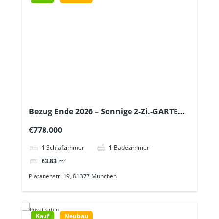
Bezug Ende 2026 – Sonnige 2-Zi.-GARTEN-
Whg., Tageslichtbad + Gäste-WC + Lift –
€778.000
U6 ca. 600m
1
Schlafzimmer
1
Badezimmer
63.83
m²
Platanenstr. 19, 81377 München
Kauf
Neubau