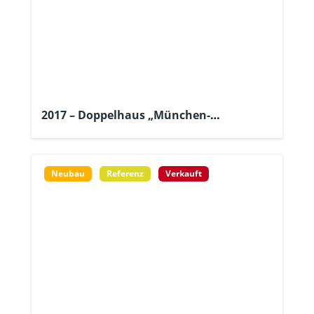
2017 – Doppelhaus „München-
Harlaching“
Neubau
Referenz
Verkauft