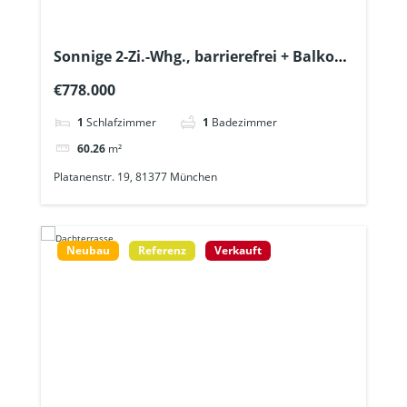
Sonnige 2-Zi.-Whg., barrierefrei + Balkon
+ Tageslichtbad + Gäste-WC + Lift – U6 ca.
€778.000
600m
1
Schlafzimmer
1
Badezimmer
60.26
m²
Platanenstr. 19, 81377 München
Neubau
Referenz
Verkauft