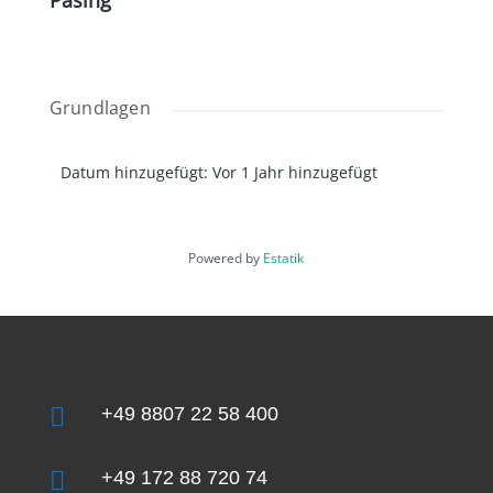
Pasing“
Grundlagen
Datum hinzugefügt
:
Vor 1 Jahr hinzugefügt
Powered by
Estatik

+49 8807 22 58 400

+49 172 88 720 74