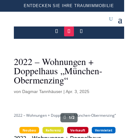
ENTDECKEN SIE IHRE TRAUMIMMOBILIE
2022 – Wohnungen +
Doppelhaus „München-
Obermenzing“
von
Dagmar Tannhäuser
|
Apr. 3, 2025
2022 – Wohnungen + Doppelhaus „München-Obermenzing“
1/2
Neubau
Referenz
Verkauft
Vermietet