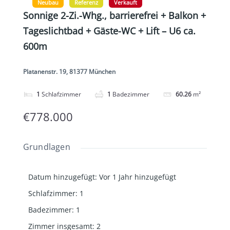
Neubau
Referenz
Verkauft
Sonnige 2-Zi.-Whg., barrierefrei + Balkon +
Tageslichtbad + Gäste-WC + Lift – U6 ca.
600m
Platanenstr. 19, 81377 München
1
Schlafzimmer
1
Badezimmer
60.26
m²
€778.000
Grundlagen
Datum hinzugefügt
:
Vor 1 Jahr hinzugefügt
Schlafzimmer
:
1
Badezimmer
:
1
Zimmer insgesamt
:
2