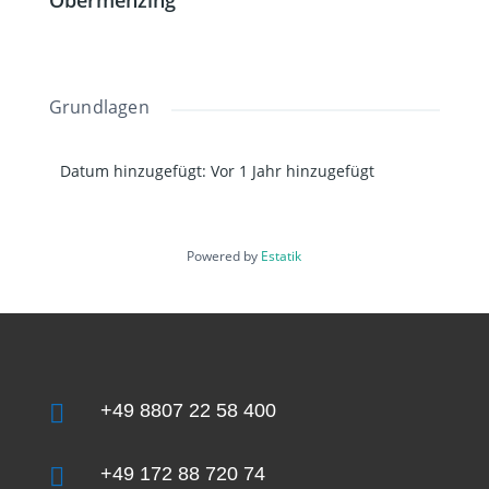
Obermenzing“
Grundlagen
Datum hinzugefügt
:
Vor 1 Jahr hinzugefügt
Powered by
Estatik

+49 8807 22 58 400

+49 172 88 720 74