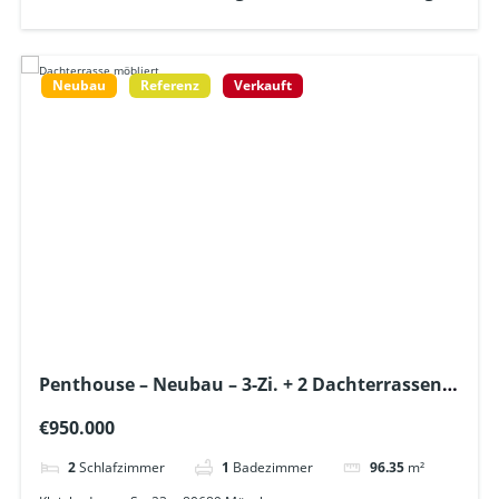
Neubau
Referenz
Verkauft
Penthouse – Neubau – 3-Zi. + 2 Dachterrassen +
Lift in „Hadern“- alle Geschäfte des täglichen
€950.000
Lebens in 300m Entfernung
2
Schlafzimmer
1
Badezimmer
96.35
m²