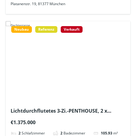
Platanenstr. 19, 81377 München
Neubau
Referenz
Verkauft
Lichtdurchflutetes 3-Zi.-PENTHOUSE, 2 x
Tageslichtbad+ Lift schwellenfrei von der TG
€1.375.000
erreichbar – U6 ca. 600m
2
Schlafzimmer
2
Badezimmer
105.93
m²