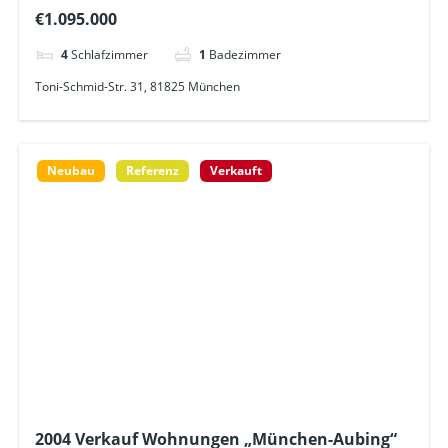
Gartenstadt Trudering – schlüsselfertig! Incl.
€1.095.000
Außenanlagen, Einzäunung, Hausanschluß
4
Schlafzimmer
1
Badezimmer
Toni-Schmid-Str. 31, 81825 München
Neubau
Referenz
Verkauft
2004 Verkauf Wohnungen „München-Aubing“