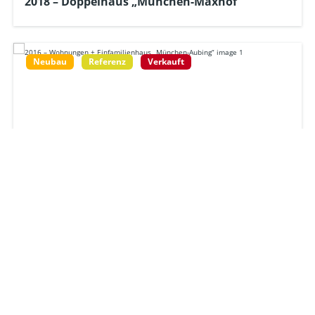
2018 – Doppelhaus „München-Maxhof“
Neubau
Referenz
Verkauft
2016 – Wohnungen + Einfamilienhaus
„München-Aubing“
Neubau
Referenz
Verkauft