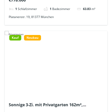
€778.000
1
Schlafzimmer
1
Badezimmer
63.83
m²
Platanenstr. 19, 81377 München
Kauf
Neubau
Sonnige 3-Zi. mit Privatgarten 162m²,
Tageslichtbad + Gäste-WC + Lift – U6 ca. 600m –