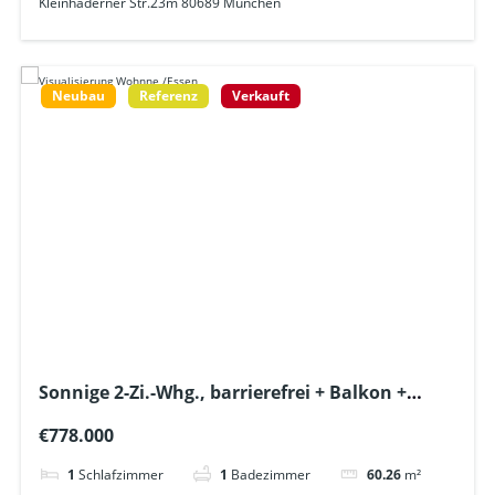
Kleinhaderner Str.23m 80689 München
Neubau
Referenz
Verkauft
Sonnige 2-Zi.-Whg., barrierefrei + Balkon +
Tageslichtbad + Gäste-WC + Lift – U6 ca. 600m
€778.000
1
Schlafzimmer
1
Badezimmer
60.26
m²