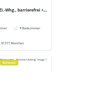
i.-Whg., barrierefrei +
ageslichtbad + Gäste-
– U6 ca. 600m
immer
1
Badezimmer
9, 81377 München
Referenz
user + Wohnungen