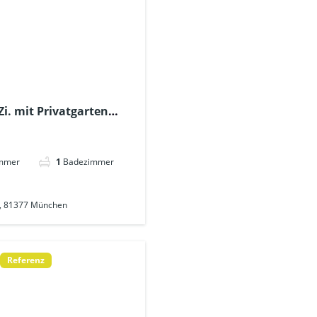
Zi. mit Privatgarten
eslichtbad + Gäste-WC +
ca. 600m – Bezug Ende
immer
1
Badezimmer
9, 81377 München
Referenz