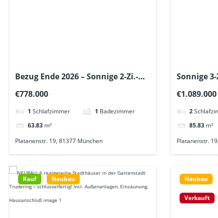
Bezug Ende 2026 – Sonnige 2-Zi.-
Sonnige 3-
GARTEN-Whg., Tageslichtbad +
162m², Tag
€778.000
€1.089.000
Gäste-WC + Lift – U6 ca. 600m
Lift – U6 
2026
1
Schlafzimmer
1
Badezimmer
2
Schlafz
63.83
m²
85.83
m²
Platanenstr. 19, 81377 München
Platanenstr. 1
Kauf
Neubau
Neubau
Verkauft