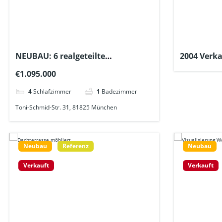
NEUBAU: 6 realgeteilte
2004 Verk
Stadthäuser in der Gartenstadt
„München
€1.095.000
Trudering – schlüsselfertig! Incl.
Außenanlagen, Einzäunung,
4
Schlafzimmer
1
Badezimmer
Hausanschluß
Toni-Schmid-Str. 31, 81825 München
Neubau
Referenz
Neubau
Verkauft
Verkauft