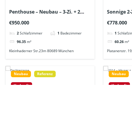
Penthouse – Neubau – 3-Zi. + 2
Sonnige 2-Z
Dachterrassen + Lift in „Hadern“-
Balkon + T
€950.000
€778.000
alle Geschäfte des täglichen
WC + Lift 
Lebens in 300m Entfernung
2
Schlafzimmer
1
Badezimmer
1
Schlafz
96.35
m²
60.26
m²
Kleinhaderner Str.23m 80689 München
Platanenstr. 1
Neubau
Referenz
Neubau
Verkauft
Verkauft
Lichtdurchflutetes 3-Zi.-
2014 – Hä