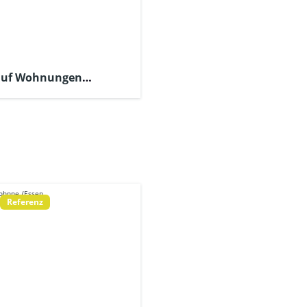
auf Wohnungen
-Aubing“
Referenz