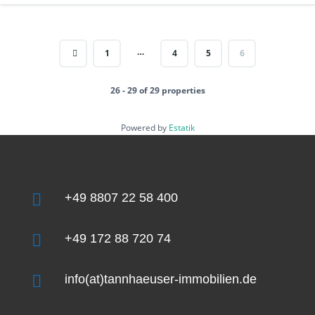
…
1
4
5
6
26 - 29 of 29 properties
Powered by
Estatik

+49 8807 22 58 400

+49 172 88 720 74

info(at)tannhaeuser-immobilien.de